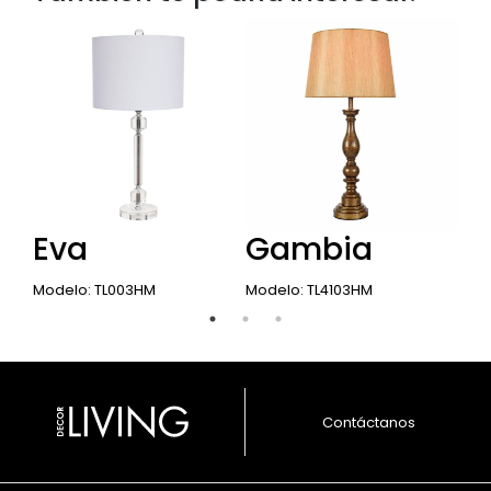
Eva
Gambia
A
Modelo: TL003HM
Modelo: TL4103HM
Mode
Contáctanos