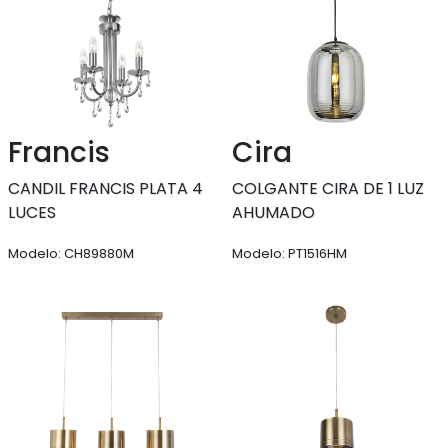
Francis
Cira
CANDIL FRANCIS PLATA 4
COLGANTE CIRA DE 1 LUZ
LUCES
AHUMADO
Modelo: CH89880M
Modelo: PT1516HM