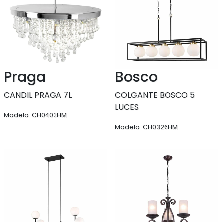
Praga
Bosco
CANDIL PRAGA 7L
COLGANTE BOSCO 5
LUCES
Modelo: CH0403HM
Modelo: CH0326HM