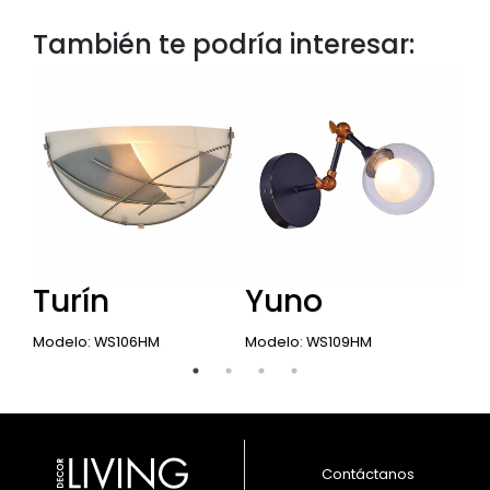
También te podría interesar:
Turín
Yuno
La
Modelo: WS106HM
Modelo: WS109HM
Mod
Contáctanos