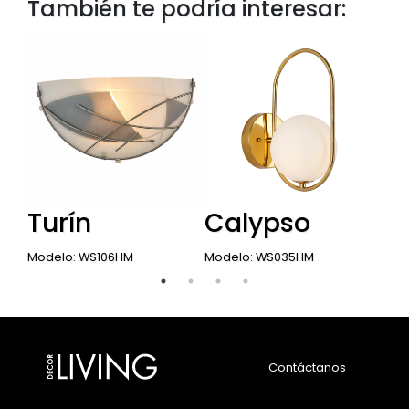
También te podría interesar:
Turín
Calypso
E
Modelo: WS106HM
Modelo: WS035HM
Mod
Contáctanos