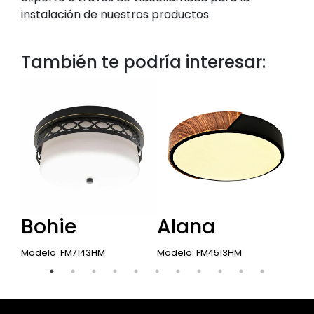
instalación de nuestros productos
También te podría interesar:
Bohie
Alana
D
Modelo: FM7143HM
Modelo: FM4513HM
Mode