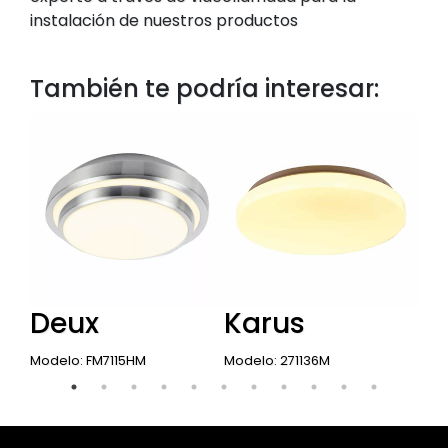
instalación de nuestros productos
También te podría interesar:
Deux
Karus
G
Modelo: FM7115HM
Modelo: 271136M
Mode